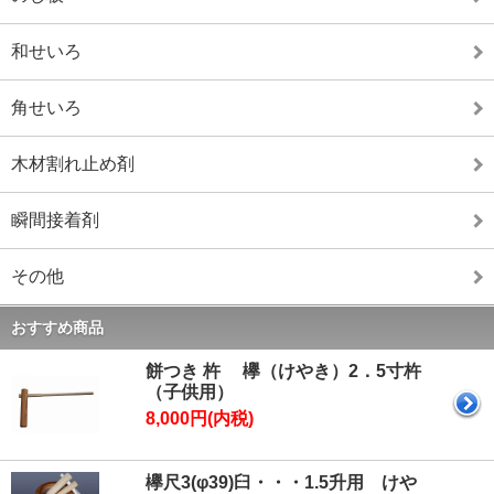
和せいろ
角せいろ
木材割れ止め剤
瞬間接着剤
その他
おすすめ商品
餅つき 杵 欅（けやき）2．5寸杵
（子供用）
8,000円(内税)
欅尺3(φ39)臼・・・1.5升用 けや