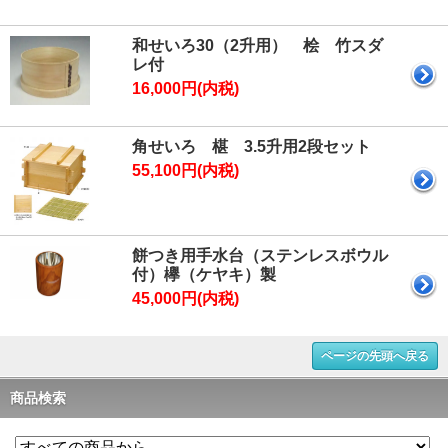
和せいろ30（2升用） 桧 竹スダ
レ付
16,000円(内税)
角せいろ 椹 3.5升用2段セット
55,100円(内税)
餅つき用手水台（ステンレスボウル
付）欅（ケヤキ）製
45,000円(内税)
ページの先頭へ戻る
商品検索