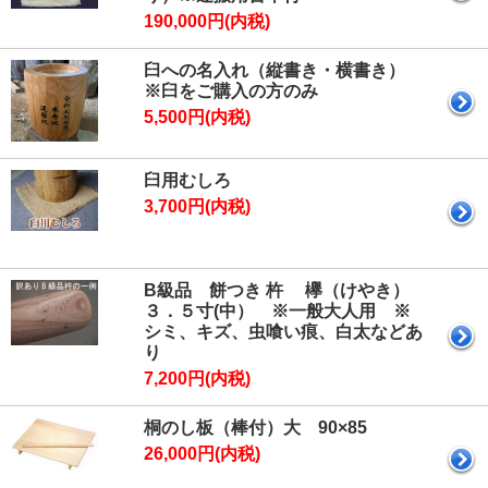
190,000円(内税)
臼への名入れ（縦書き・横書き）
※臼をご購入の方のみ
5,500円(内税)
臼用むしろ
3,700円(内税)
B級品 餅つき 杵 欅（けやき）
３．５寸(中） ※一般大人用 ※
シミ、キズ、虫喰い痕、白太などあ
り
7,200円(内税)
桐のし板（棒付）大 90×85
26,000円(内税)