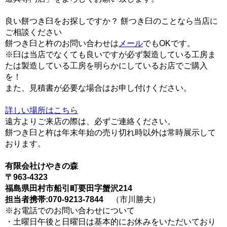
良い餅つき臼をお探しですか？ 餅つき臼のことなら当店に
ご相談ください
餅つき臼と杵のお問い合わせは
メール
でもOKです。
※臼は当店でなくても良いですが必ず製造している工房ま
たは製造している工房を明らかにしているお店でご購入
を！
また、見積書が必要な場合はお申し付けください。
詳しい場所はこちら
遠方よりご来店の際は、必ずご連絡ください。
餅つき臼と杵は年末年始の売り切れ時以外は常時展示して
おります。
有限会社けやきの森
〒963-4323
福島県田村市船引町要田字蟹沢214
担当者携帯:070-9213-7844
（市川勝夫）
※お電話でのお問い合わせについて
・土曜日午後と日曜日は基本的にお休みをいただいており