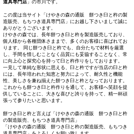
道具専門店
」の市川です。
この度は当サイト「けやきの森の通販 餅つき臼と杵の製
造販売、もちつき道具専門店」にお越し下さいまして誠に
ありがとうございます。
けやきの森では、長年餅つき臼と杵を製造販売しており、
個人様から各種団体さままで、多くのお客様に喜ばれてお
ります。 同じ餅つき臼と杵でも、自分たちで材料を厳選
し、手間を惜しむことなく品質にも妥協することなく、常
に向上心と探究心を持って臼と杵作りをしております。
一見して単純な形状に思える、臼と杵ですが当店の臼と杵
には、長年培われた知恵と努力によって、耐久性と機能
性、美しさを兼ね揃えた餅つき臼と杵となっております。
これからも餅つき臼と杵作りを通して、お客様へ笑顔を提
供していることに、大きな喜びと誇りを持って、精一杯頑
張って参りたいと思います。
餅つき臼と杵と言えば「けやきの森の通販 餅つき臼と杵
の製造販売、もちつき道具専門店」
「けやきの森の通販 餅つき臼と杵の製造販売、もちつき
道具専門店」をよろしくお願い致します。