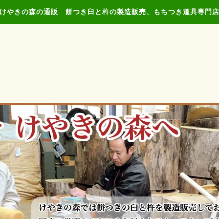
けやきの森の通販 餅つき臼と杵の製造販売、もちつき道具専門