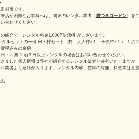
へ
県田村市です。
ご来店が困難なお客様へは、関東のレンタル業者（
餅つきゴードン
）を
問い合わせください。
の紹介で、レンタル料金1,000円の割引がございます。
ンタルセットの一例 臼・杵セット（杵 大人杵×１ 子供杵×１） １泊２
・消費税込みの金額
本州・四国 ２泊３日以上レンタルの場合はお問い合わせください。
だきました個人情報は弊社が紹介するレンタル業者と共有いたしますが
タル業者より連絡が入ります。レンタル内容、在庫の有無、料金等は直
ーム