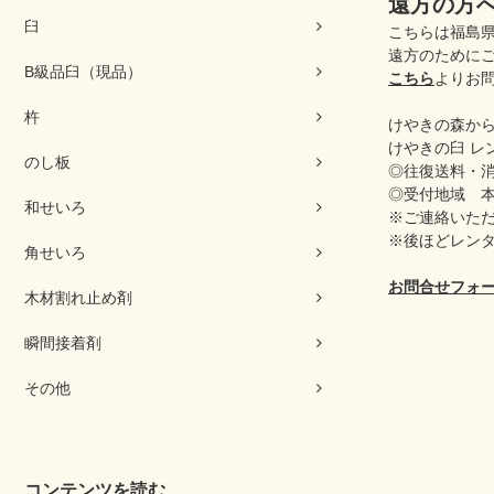
遠方の方
臼
こちらは福島
遠方のために
B級品臼（現品）
こちら
よりお
杵
けやきの森から
けやきの臼 レ
のし板
◎往復送料
◎受付地域 
和せいろ
※ご連絡いた
※後ほどレン
角せいろ
お問合せフォ
木材割れ止め剤
瞬間接着剤
その他
コンテンツを読む